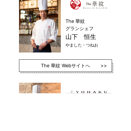
The 華紋
グランシェフ
山下 恒生
やました・つねお
The 華紋 Webサイトへ
EYOHAKU
料理長
蓮池 智